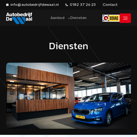
info@autobedrijfdewaal.nl
0182 37 26 23
Contact
Aanbod
Diensten
Diensten
Home
Werkplaats
Vacatures
Over ons
Historie
Verkocht
Contact