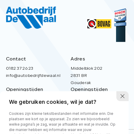
Contact
Adres
0182 37 26 23
Middelblok 202
info@autobedrijfdewaal.nl
2831 BR
Gouderak
Openingstijden
Openingstijden
werkplaats
showroom
We gebruiken cookies, wil je dat?
Ma t/m vr:
8.00 - 17.00
Ma t/m Vr:
08:30 - 18:00
Zaterdag
09:00 - 14:00
Cookies zijn kleine tekstbestanden met informatie erin. Die
Zondag
Gesloten
plaatsen we kort op je apparaat. Zo zien we bijvoorbeeld
welke pagina’s je zag, waar je afhaakte en wat je invulde. Op
die manier hebben wij informatie waar we jouw