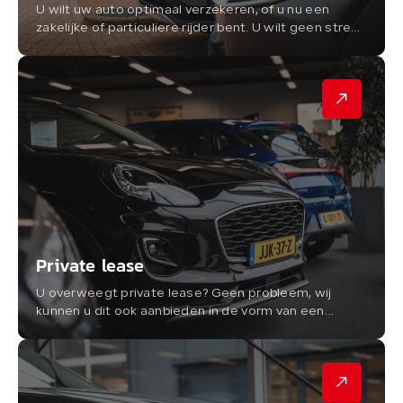
U wilt uw auto optimaal verzekeren, of u nu een
zakelijke of particuliere rijder bent. U wilt geen stress
en goede premies. Bij Autobedrijf de Waal in
Gouderak werken we samen...
Private lease
U overweegt private lease? Geen probleem, wij
kunnen u dit ook aanbieden in de vorm van een
nieuwe of jong gebruikte auto.