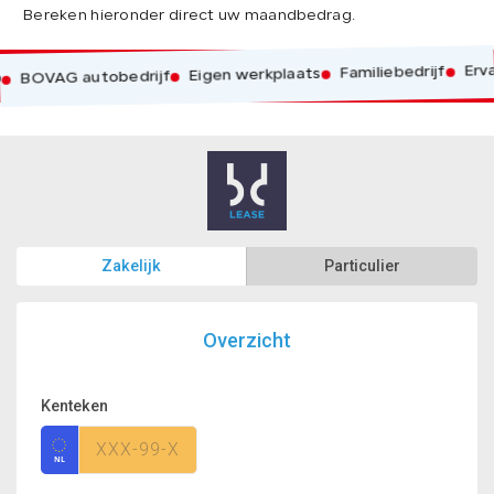
Bereken hieronder direct uw maandbedrag.
Ervar
Familiebedrijf
Eigen werkplaats
BOVAG autobedrijf