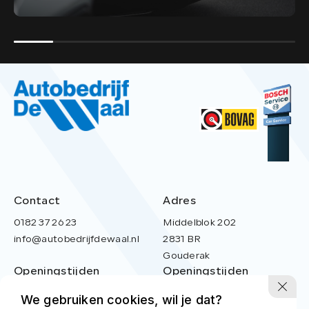
E). De kosten hiervan zijn in de prijs inbegrepen.
Contact
Adres
0182 37 26 23
Middelblok 202
info@autobedrijfdewaal.nl
2831 BR
Gouderak
Openingstijden
Openingstijden
werkplaats
showroom
We gebruiken cookies, wil je dat?
Ma t/m vr:
8.00 - 17.00
Ma t/m Vr:
08:30 - 18:00