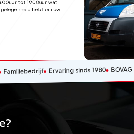
8.00uur tot 19.00uur wat
e gelegenheid hebt om uw
BOVAG a
Ervaring sinds 1980
Familiebedrijf
e?