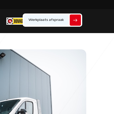
Werkplaats afspraak
Home
Werkplaats
Vacatures
Over ons
Historie
Verkocht
Contact