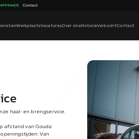
649994405
Contact
iensten
Werkplaats
Vacatures
Over ons
Historie
Verkocht
Contact
ice
nze haal- en brengservice.
rp afstand van Gouda
 openingstijden: Van