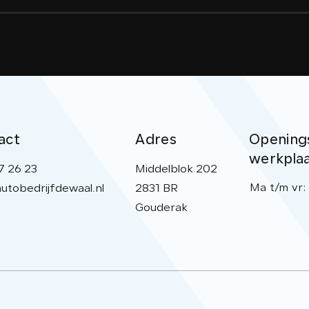
act
Adres
Openings
werkpla
7 26 23
Middelblok 202
Ma t/m vr:
utobedrijfdewaal.nl
2831 BR
Gouderak