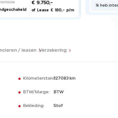
€ 9.750,-
nsmissie
Ik heb inte
ndgeschakeld
of Lease € 180,- p/m
ncieren / leasen
Verzekering
Kilometerstand:
127083 km
BTW/Marge:
BTW
Bekleding:
Stof