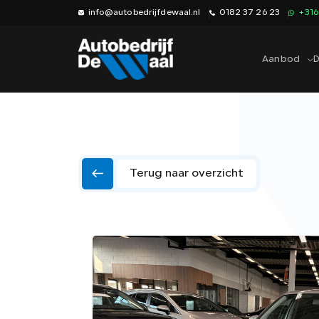
info@autobedrijfdewaal.nl
0182 37 26 23
+31
Aanbod
D
Terug naar overzicht