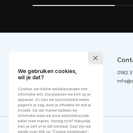
Cont
We gebruiken cookies,
0182 3
wil je dat?
info@a
Cookies zijn kleine tekstbestanden met
informatie erin. Die plaatsen we kort op je
apparaat. Zo zien we bijvoorbeeld welke
pagina’s je zag, waar je afhaakte en wat je
invulde. Op die manier hebben wij
informatie waar we jouw websitebezoek
beter mee maken. Handig toch? Natuurlijk
kies je zelf of je dat toestaat. Daar zijn we
eerlijk over. Klik op “Cookie instellingen”,