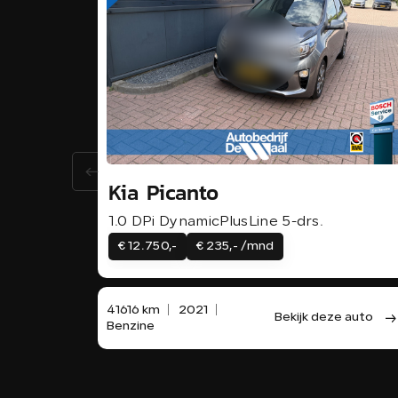
Kia Picanto
1.0 DPi DynamicPlusLine 5-drs.
€ 12.750,-
€ 235,- /mnd
41616 km
2021
Bekijk deze auto
Benzine