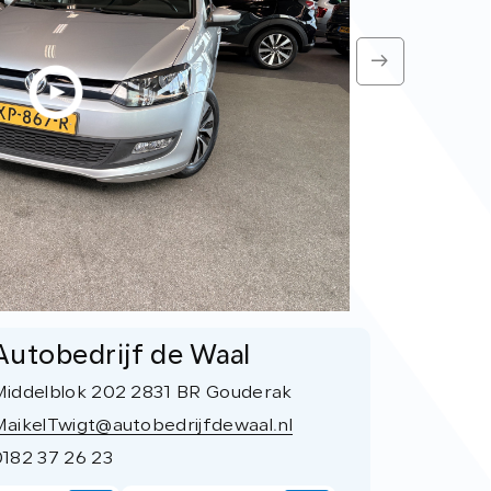
Autobedrijf de Waal
Middelblok 202 2831 BR Gouderak
MaikelTwigt@autobedrijfdewaal.nl
0182 37 26 23