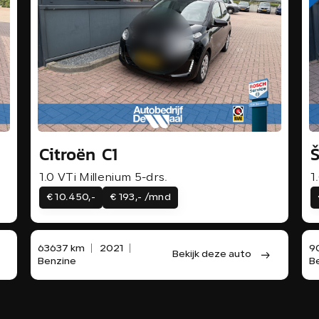
Citroën C1
Š
1.0 VTi Millenium 5-drs.
1
€ 10.450,-
€ 193,- /mnd
63637 km
2021
9
Bekijk deze auto
Benzine
B