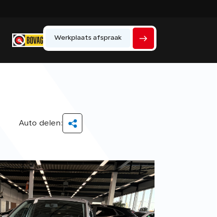
Werkplaats afspraak
Home
Werkplaats
Vacatures
Auto delen:
Over ons
Historie
Verkocht
Contact