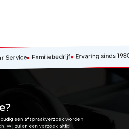
BOVA
Ervaring sinds 1980
Familiebedrijf
ice
e?
nvoudig een afspraakverzoek worden
h. Wij zullen een verzoek altijd