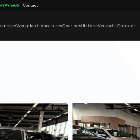
649994405
Contact
iensten
Werkplaats
Vacatures
Over ons
Historie
Verkocht
Contact