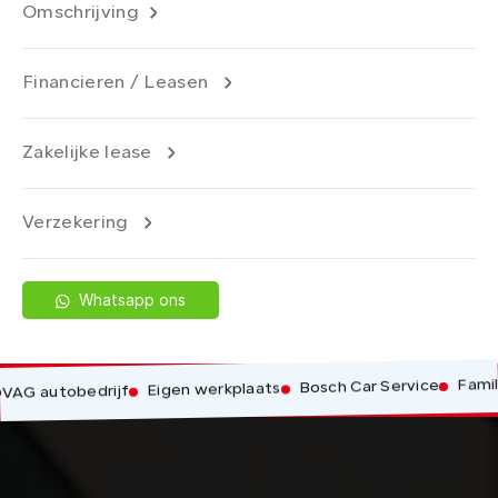
Omschrijving
Financieren / Leasen
Zakelijke lease
Verzekering
Whatsapp ons
Familiebed
Bosch Car Service
Eigen werkplaats
autobedrijf