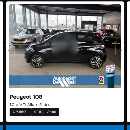
Peugeot 108
1.0 e-VTi Allure 5-drs.
€ 9.850,-
€ 182,- /mnd