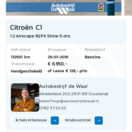
Citroën C1
1.2 Airscape 82PK Shine 5-drs.
KM-stand
Bouwjaar
Brandstof
132501 km
29-01-2016
Benzine
€ 6.950,-
Transmissie
of Lease € 128,- p/m
Handgeschakeld
Autobedrijf de Waal
Middelblok 202 2831 BR Gouderak
MaikelTwigt@autobedrijfdewaal.nl
0182 37 26 23
Ik heb interesse
Inruilvoorstel