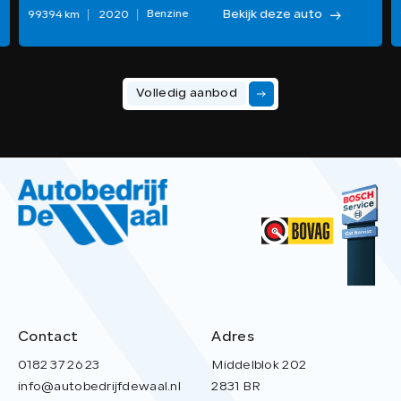
Bekijk deze auto
Benzine
99394 km
2020
Volledig aanbod
Contact
Adres
0182 37 26 23
Middelblok 202
info@autobedrijfdewaal.nl
2831 BR