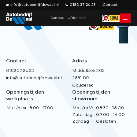
info@autobedrijfdewaal.nl
0182 37 26 23
Contact
Aanbod
Diensten
Home
Werkplaats
Contact
Adres
Vacatures
0182 37 26 23
Middelblok 202
info@autobedrijfdewaal.nl
2831 BR
Over ons
Gouderak
Historie
Openingstijden
Openingstijden
werkplaats
showroom
Verkocht
Ma t/m vr:
8.00 - 17.00
Ma t/m Vr:
08:30 - 18:00
Contact
Zaterdag
09:00 - 14:00
Zondag
Gesloten