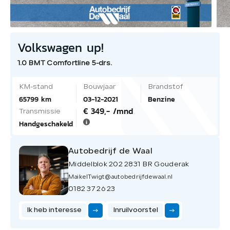
Volkswagen up!
1.0 BMT Comfortline 5-drs.
KM-stand
Bouwjaar
Brandstof
65799 km
03-12-2021
Benzine
€ 349,- /mnd
Transmissie
Handgeschakeld
Autobedrijf de Waal
Middelblok 202 2831 BR Gouderak
MaikelTwigt@autobedrijfdewaal.nl
0182 37 26 23
Ik heb interesse
Inruilvoorstel