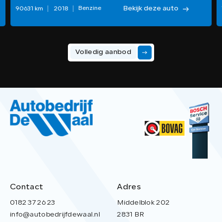
Bekijk deze auto
Benzine
90631 km
2018
Volledig aanbod
Contact
Adres
0182 37 26 23
Middelblok 202
info@autobedrijfdewaal.nl
2831 BR