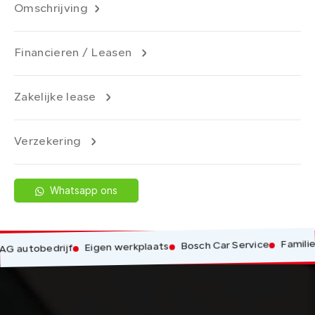
Omschrijving
Financieren / Leasen
Zakelijke lease
Verzekering
Whatsapp ons
Familiebe
Bosch Car Service
Eigen werkplaats
autobedrijf