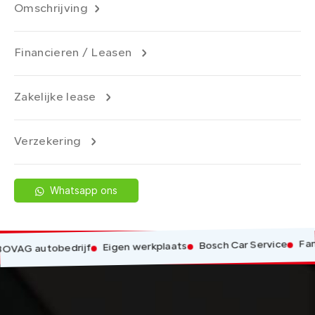
Omschrijving
Financieren / Leasen
Zakelijke lease
Verzekering
Whatsapp ons
Familieb
Bosch Car Service
Eigen werkplaats
 autobedrijf