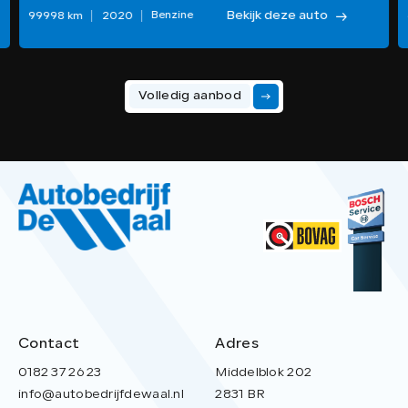
Bekijk deze auto
Benzine
99998 km
2020
Volledig aanbod
Contact
Adres
0182 37 26 23
Middelblok 202
info@autobedrijfdewaal.nl
2831 BR