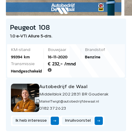
Peugeot 108
1.0 e-VTi Allure 5-drs.
KM-stand
Bouwjaar
Brandstof
99394 km
16-11-2020
Benzine
€ 232,- /mnd
Transmissie
Handgeschakeld
Autobedrijf de Waal
Middelblok 202 2831 BR Gouderak
MaikelTwigt@autobedrijfdewaal.nl
0182 37 26 23
Ik heb interesse
Inruilvoorstel