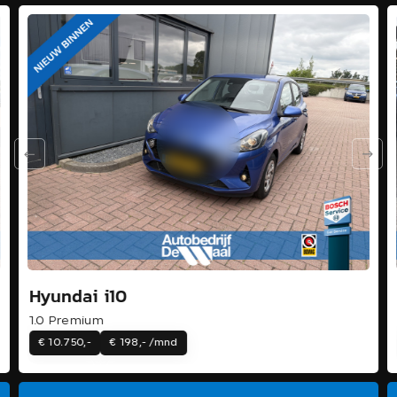
Hyundai i10
1.0 Premium
€ 10.750,-
€ 198,- /mnd