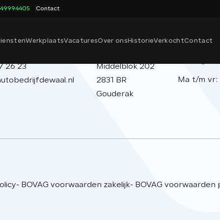
649994405
Contact
iensten
Werkplaats
Vacatures
Over ons
Historie
Verkocht
Contact
act
Adres
Openings
werkpla
7 26 23
Middelblok 202
Ma t/m vr:
utobedrijfdewaal.nl
2831 BR
Gouderak
olicy
- BOVAG voorwaarden zakelijk
- BOVAG voorwaarden pa