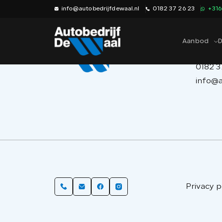
info@autobedrijfdewaal.nl
0182 37 26 23
+31
Aanbod
D
Cont
0182 3
info@a
Privacy p