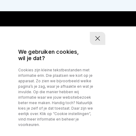
We gebruiken cookies,
wil je dat?
Cookies zijn kleine tekstbestanden met
informatie erin. Die plaatsen we kort op je
apparaat. Zo zien we bijvoorbeeld welke
pagina’s je zag, waar je afhaakte en wat je
invulde. Op die manier hebben wij
informatie waar we jouw websitebezoek
beter mee maken. Handig toch? Natuurlijk
kies je zelf of je dat toestaat. Daar zijn we
eerlijk over. Klik op “Cookie instellingen”,
vind meer informatie en beheer je
voorkeuren.