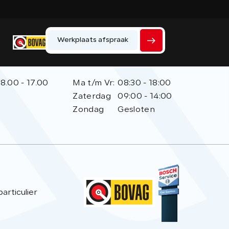
Werkplaats afspraak
tijden
Openingstijden
ats
showroom
Home
8.00 - 17.00
Ma t/m Vr:
08:30 - 18:00
Zaterdag
09:00 - 14:00
Werkplaats
Zondag
Gesloten
Vacatures
Over ons
Historie
Verkocht
rticulier
Contact