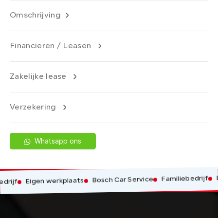
Omschrijving
Financieren / Leasen
Zakelijke lease
Verzekering
Whatsapp ons
Erva
Familiebedrijf
Bosch Car Service
Eigen werkplaats
jf