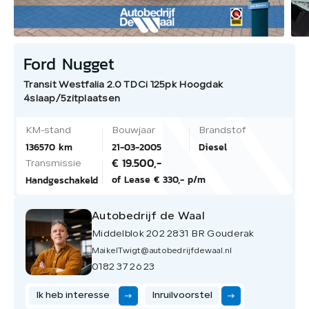
Ford Nugget
Transit Westfalia 2.0 TDCi 125pk Hoogdak
4slaap/5zitplaatsen
KM-stand
Bouwjaar
Brandstof
136570 km
21-03-2005
Diesel
€ 19.500,-
Transmissie
of Lease € 330,- p/m
Handgeschakeld
Autobedrijf de Waal
Middelblok 202 2831 BR Gouderak
MaikelTwigt@autobedrijfdewaal.nl
0182 37 26 23
Ik heb interesse
Inruilvoorstel