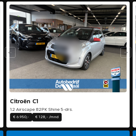
Citroën C1
1.2 Airscape 82PK Shine 5-drs.
€ 6.950,-
€ 128,- /mnd