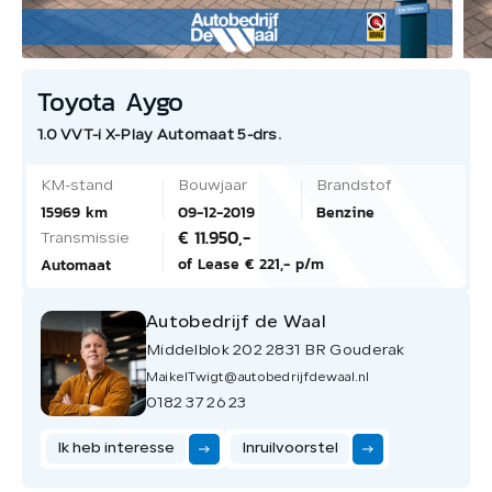
Toyota Aygo
1.0 VVT-i X-Play Automaat 5-drs.
KM-stand
Bouwjaar
Brandstof
15969 km
09-12-2019
Benzine
€ 11.950,-
Transmissie
of Lease € 221,- p/m
Automaat
Autobedrijf de Waal
Middelblok 202 2831 BR Gouderak
MaikelTwigt@autobedrijfdewaal.nl
0182 37 26 23
Ik heb interesse
Inruilvoorstel