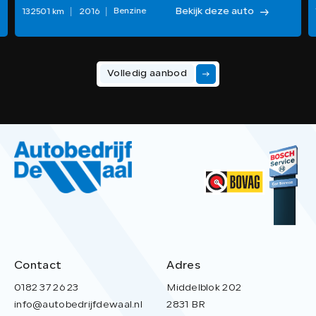
Bekijk deze auto
Benzine
132501 km
2016
Volledig aanbod
Contact
Adres
0182 37 26 23
Middelblok 202
info@autobedrijfdewaal.nl
2831 BR