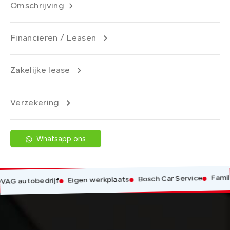
Omschrijving
Financieren / Leasen
Zakelijke lease
Verzekering
Whatsapp ons
Familieb
Bosch Car Service
Eigen werkplaats
 autobedrijf