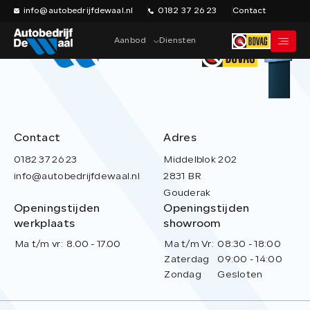
info@autobedrijfdewaal.nl
0182 37 26 23
Contact
Aanbod
Diensten
Home
Werkplaats
Contact
Adres
Vacatures
0182 37 26 23
Middelblok 202
info@autobedrijfdewaal.nl
2831 BR
Over ons
Gouderak
Historie
Openingstijden
Openingstijden
werkplaats
showroom
Verkocht
Ma t/m vr:
8.00 - 17.00
Ma t/m Vr:
08:30 - 18:00
Contact
Zaterdag
09:00 - 14:00
Zondag
Gesloten