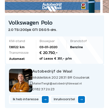
Volkswagen Polo
2.0 TSi 200pk GTi DSG 5-drs.
KM-stand
Bouwjaar
Brandstof
138122 km
03-01-2020
Benzine
€ 20.750,-
Transmissie
of Lease € 351,- p/m
Automaat
Autobedrijf de Waal
Middelblok 202 2831 BR Gouderak
MaikelTwigt@autobedrijfdewaal.nl
0182 37 26 23
Ik heb interesse
Inruilvoorstel