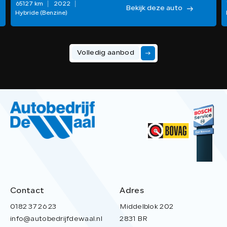
65127 km
2022
Bekijk deze auto
Hybride (Benzine)
Volledig aanbod
Contact
Adres
0182 37 26 23
Middelblok 202
info@autobedrijfdewaal.nl
2831 BR