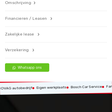
Omschrijving
Financieren / Leasen
Zakelijke lease
Verzekering
Whatsapp ons
Familieb
Bosch Car Service
Eigen werkplaats
 autobedrijf