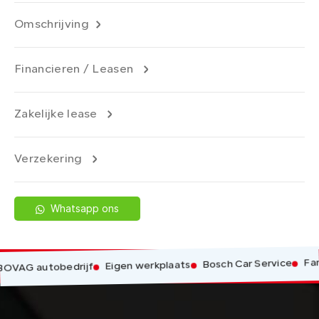
Omschrijving
Financieren / Leasen
Zakelijke lease
Verzekering
Whatsapp ons
Famili
Bosch Car Service
Eigen werkplaats
AG autobedrijf