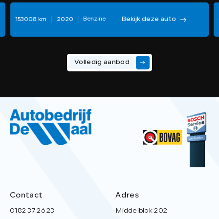
Bekijk deze auto
Benzine
153008 km
2020
Volledig aanbod
Contact
Adres
0182 37 26 23
Middelblok 202