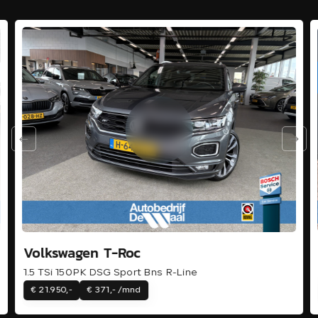
Volkswagen T-Roc
1.5 TSi 150PK DSG Sport Bns R-Line
€ 21.950,-
€ 371,- /mnd