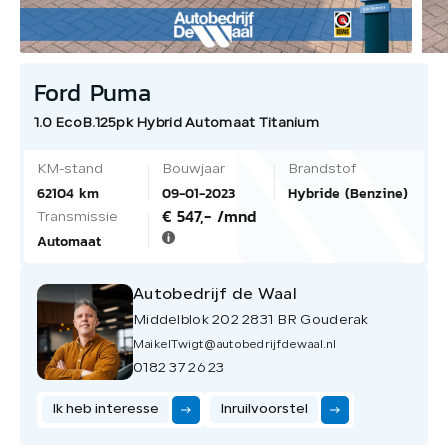
Ford Puma
1.0 EcoB.125pk Hybrid Automaat Titanium
KM-stand
Bouwjaar
Brandstof
62104 km
09-01-2023
Hybride (Benzine)
€ 547,- /mnd
Transmissie
Automaat
Autobedrijf de Waal
Middelblok 202 2831 BR Gouderak
MaikelTwigt@autobedrijfdewaal.nl
0182 37 26 23
Ik heb interesse
Inruilvoorstel