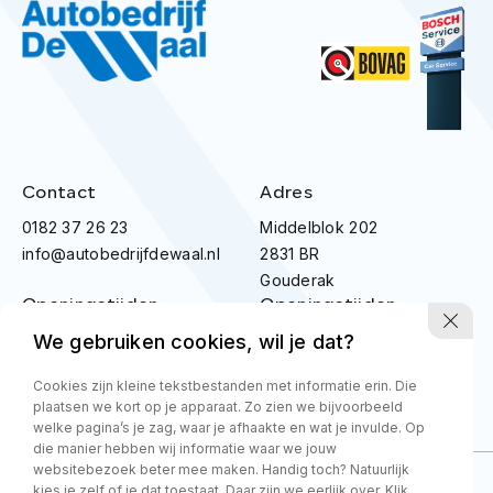
Contact
Adres
0182 37 26 23
Middelblok 202
info@autobedrijfdewaal.nl
2831 BR
Gouderak
Openingstijden
Openingstijden
werkplaats
showroom
We gebruiken cookies, wil je dat?
Ma t/m vr:
8.00 - 17.00
Ma t/m Vr:
08:30 - 18:00
Zaterdag
09:00 - 14:00
Cookies zijn kleine tekstbestanden met informatie erin. Die
plaatsen we kort op je apparaat. Zo zien we bijvoorbeeld
Zondag
Gesloten
welke pagina’s je zag, waar je afhaakte en wat je invulde. Op
die manier hebben wij informatie waar we jouw
websitebezoek beter mee maken. Handig toch? Natuurlijk
kies je zelf of je dat toestaat. Daar zijn we eerlijk over. Klik