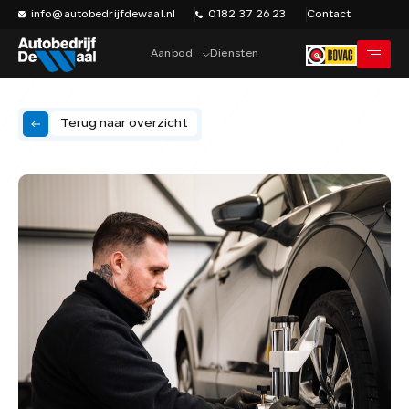
info@autobedrijfdewaal.nl
0182 37 26 23
Contact
Aanbod
Diensten
Terug naar overzicht
Home
Werkplaats
Vacatures
Over ons
Historie
Verkocht
Contact