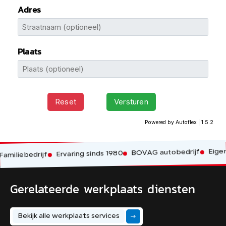
Eigen 
BOVAG autobedrijf
Ervaring sinds 1980
amiliebedrijf
Gerelateerde werkplaats diensten
Bekijk alle werkplaats services