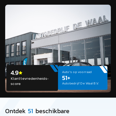
4.9
Auto's op voorraad
51+
Klanttevredenheids-
score
Autobedrijf De Waal B.V.
Ontdek
51
beschikbare