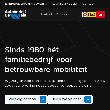
info@autobedrijfdewaal.nl
0182 37 26 23
Contact
Aanbod
Diensten
Home
Sinds 1980 hét
Werkplaats
familiebedrijf voor
Vacatures
Over ons
betrouwbare mobiliteit
Historie
Wij zorgen voor een snelle, duidelijke en zorgeloze service,
Verkocht
zodat uw ervaring net zo soepel verloopt als uw rit.
Contact
Volledig aanbod
Bekijk werkplaats