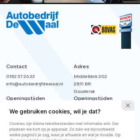
Contact
Adres
0182 37 26 23
Middelblok 202
info@autobedrijfdewaal.nl
2831 BR
Gouderak
Openingstijden
Openingstijden
werkplaats
showroom
We gebruiken cookies, wil je dat?
Ma t/m vr:
8.00 - 17.00
Ma t/m Vr:
08:30 - 18:00
Zaterdag
09:00 - 14:00
Cookies zijn kleine tekstbestanden met informatie erin. Die
Zondag
Gesloten
plaatsen we kort op je apparaat. Zo zien we bijvoorbeeld
welke pagina’s je zag, waar je afhaakte en wat je invulde. Op