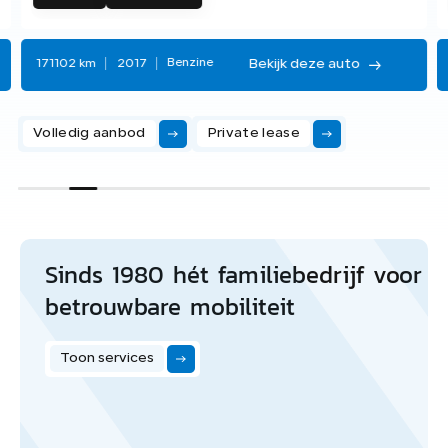
Bekijk deze auto
Benzine
171102 km
2017
Volledig aanbod
Private lease
Sinds 1980 hét familiebedrijf voor
betrouwbare mobiliteit
Toon services