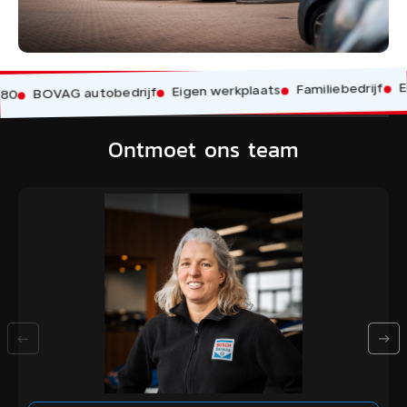
Erva
Familiebedrijf
Eigen werkplaats
BOVAG autobedrijf
0
Ontmoet ons team