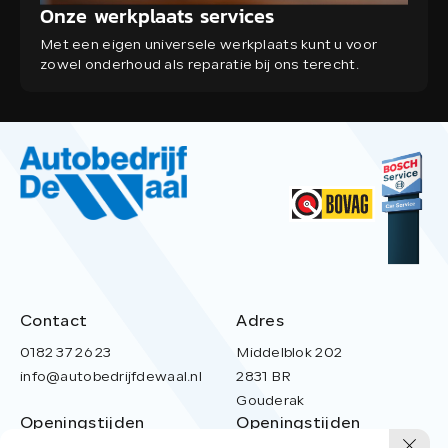
Onze werkplaats services
Met een eigen universele werkplaats kunt u voor
zowel onderhoud als reparatie bij ons terecht.
Contact
Adres
0182 37 26 23
Middelblok 202
info@autobedrijfdewaal.nl
2831 BR
Gouderak
Openingstijden
Openingstijden
werkplaats
showroom