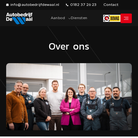
info@autobedrijfdewaal.nl
0182 37 26 23
Contact
Aanbod
Diensten
Over ons
Home
Werkplaats
Vacatures
Over ons
Historie
Verkocht
Contact