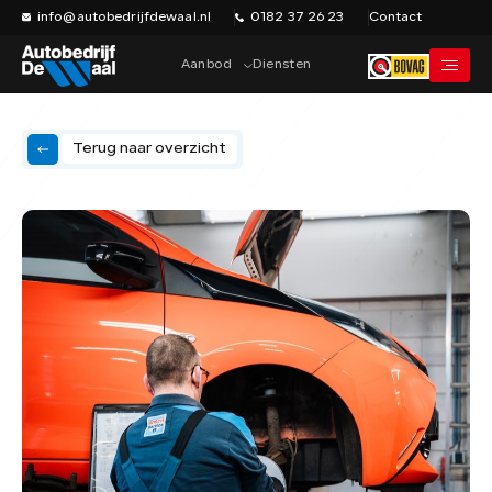
info@autobedrijfdewaal.nl
0182 37 26 23
Contact
Aanbod
Diensten
Terug naar overzicht
Home
Werkplaats
Vacatures
Over ons
Historie
Verkocht
Contact