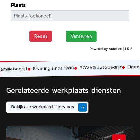
Eigen w
BOVAG autobedrijf
Ervaring sinds 1980
iliebedrijf
Gerelateerde werkplaats diensten
Bekijk alle werkplaats services