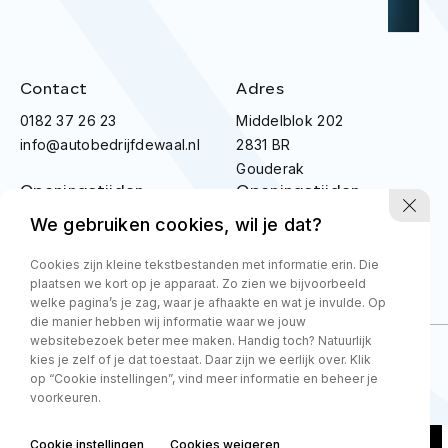
Contact
Adres
0182 37 26 23
Middelblok 202
info@autobedrijfdewaal.nl
2831 BR
Gouderak
Openingstijden
Openingstijden
werkplaats
showroom
We gebruiken cookies, wil je dat?
Ma t/m vr:
8.00 - 17.00
Ma t/m Vr:
08:30 - 18:00
Zaterdag
09:00 - 14:00
Cookies zijn kleine tekstbestanden met informatie erin. Die
plaatsen we kort op je apparaat. Zo zien we bijvoorbeeld
Zondag
Gesloten
welke pagina’s je zag, waar je afhaakte en wat je invulde. Op
die manier hebben wij informatie waar we jouw
websitebezoek beter mee maken. Handig toch? Natuurlijk
kies je zelf of je dat toestaat. Daar zijn we eerlijk over. Klik
op “Cookie instellingen”, vind meer informatie en beheer je
Privacy policy
- BOVAG voorwaarden zakelijk
- BOVAG voorwaarden particulier
voorkeuren.
Cookie instellingen
Cookies weigeren