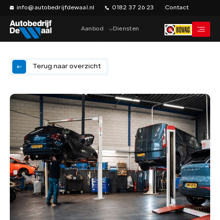
info@autobedrijfdewaal.nl
0182 37 26 23
Contact
Aanbod
Diensten
Terug naar overzicht
Home
Werkplaats
Vacatures
Over ons
Historie
Verkocht
Contact