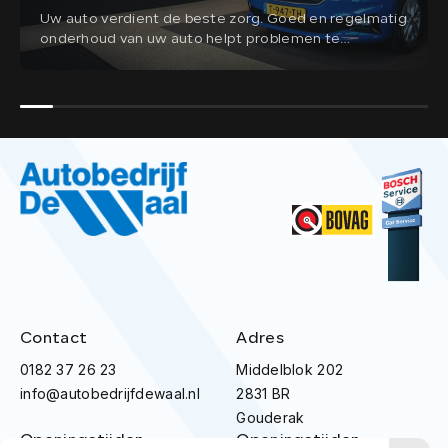
Uw auto verdient de beste zorg. Goed en regelmatig
onderhoud van uw auto helpt problemen te
voorkomen en draagt bij aan uw veiligheid. Bij
Autobedrijf de Waal in Gouderak staan we graag
voor u klaar.
Contact
Adres
0182 37 26 23
Middelblok 202
info@autobedrijfdewaal.nl
2831 BR
Gouderak
Openingstijden
Openingstijden