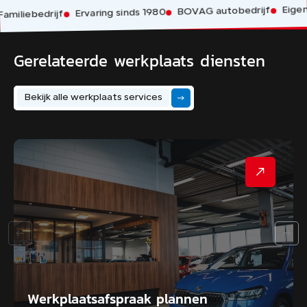
Eigen 
BOVAG autobedrijf
Ervaring sinds 1980
miliebedrijf
Gerelateerde werkplaats diensten
Bekijk alle werkplaats services
Werkplaatsafspraak plannen